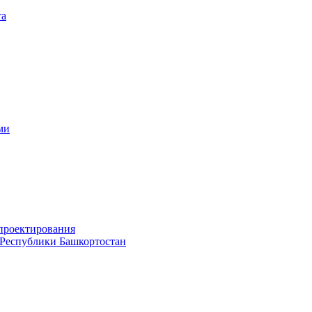
та
ми
проектирования
 Республики Башкортостан