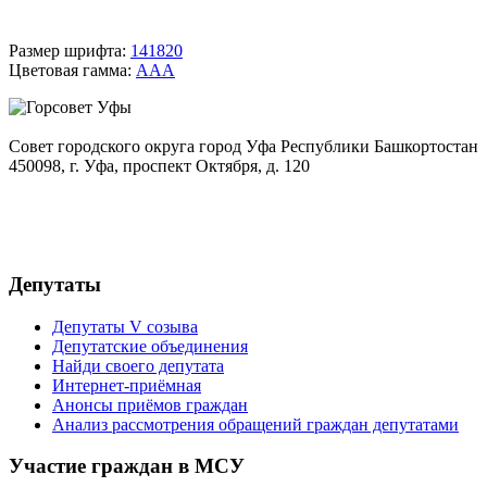
Размер шрифта:
14
18
20
Цветовая гамма:
A
A
A
Совет городского округа город Уфа Республики Башкортостан
450098, г. Уфа, проспект Октября, д. 120
+7(347)279-06-65
gorsovet@ufacity.info
Депутаты
Депутаты V созыва
Депутатские объединения
Найди своего депутата
Интернет-приёмная
Анонсы приёмов граждан
Анализ рассмотрения обращений граждан депутатами
Участие граждан в МСУ