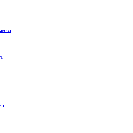
акова
та
ми