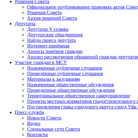
Решения Совета
Официальное опубликование правовых актов Сове
Решения Совета
Архив решений Совета
Депутаты
Депутаты V созыва
Депутатские объединения
Найди своего депутата
Интернет-приёмная
Анонсы приёмов граждан
Анализ рассмотрения обращений граждан депутата
Участие граждан в МСУ
Назначенные публичные слушания
Проведённые публичные слушания
Материалы к заседаниям
Назначенные общественные обсуждения
Проведенные общественные обсуждения
Территориальное общественное самоуправление
Проекты местных нормативов градостроительного 
Постановления главы городского округа город Уфа
Пресс-служба
Новости Совета
Видео
Социальные сети Совета
Контакты