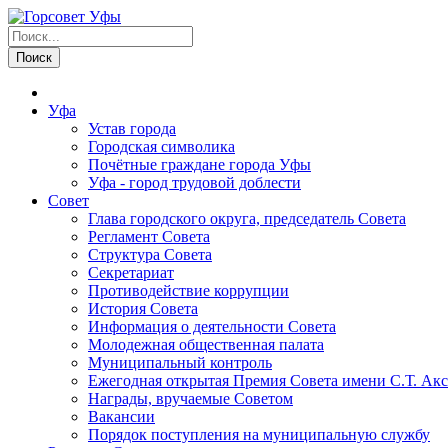
Уфа
Устав города
Городская символика
Почётные граждане города Уфы
Уфа - город трудовой доблести
Совет
Глава городского округа, председатель Совета
Регламент Совета
Структура Совета
Секретариат
Противодействие коррупции
История Совета
Информация о деятельности Совета
Молодежная общественная палата
Муниципальный контроль
Ежегодная открытая Премия Совета имени С.Т. Акс
Награды, вручаемые Советом
Вакансии
Порядок поступления на муниципальную службу