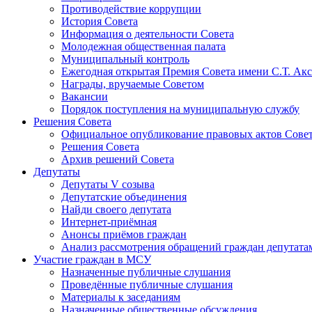
Противодействие коррупции
История Совета
Информация о деятельности Совета
Молодежная общественная палата
Муниципальный контроль
Ежегодная открытая Премия Совета имени С.Т. Акс
Награды, вручаемые Советом
Вакансии
Порядок поступления на муниципальную службу
Решения Совета
Официальное опубликование правовых актов Сове
Решения Совета
Архив решений Совета
Депутаты
Депутаты V созыва
Депутатские объединения
Найди своего депутата
Интернет-приёмная
Анонсы приёмов граждан
Анализ рассмотрения обращений граждан депутата
Участие граждан в МСУ
Назначенные публичные слушания
Проведённые публичные слушания
Материалы к заседаниям
Назначенные общественные обсуждения