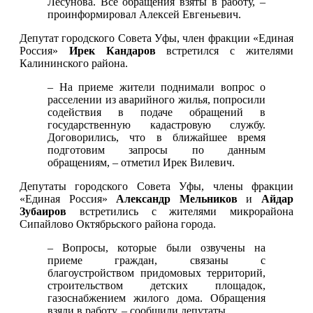
Лесунова. Все обращения взяты в работу, –
проинформировал Алексей Евгеньевич.
Депутат городского Совета Уфы, член фракции «Единая
Россия»
Ирек Кандаров
встретился с жителями
Калининского района.
– На приеме жители поднимали вопрос о
расселении из аварийного жилья, попросили
содействия в подаче обращений в
государственную кадастровую службу.
Договорились, что в ближайшее время
подготовим запросы по данным
обращениям, – отметил Ирек Вилевич.
Депутаты городского Совета Уфы, члены фракции
«Единая Россия»
Александр Мельников
и
Айдар
Зубаиров
встретились с жителями микрорайона
Сипайлово Октябрьского района города.
– Вопросы, которые были озвучены на
приеме граждан, связаны с
благоустройством придомовых территорий,
строительством детских площадок,
газоснабжением жилого дома. Обращения
взяли в работу, – сообщили депутаты.