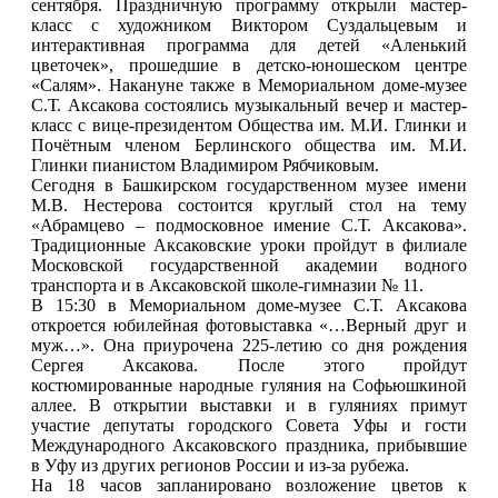
сентября. Праздничную программу открыли мастер-
класс с художником Виктором Суздальцевым и
интерактивная программа для детей «Аленький
цветочек», прошедшие в детско-юношеском центре
«Салям». Накануне также в Мемориальном доме-музее
С.Т. Аксакова состоялись музыкальный вечер и мастер-
класс с вице-президентом Общества им. М.И. Глинки и
Почётным членом Берлинского общества им. М.И.
Глинки пианистом Владимиром Рябчиковым.
Сегодня в Башкирском государственном музее имени
М.В. Нестерова состоится круглый стол на тему
«Абрамцево – подмосковное имение С.Т. Аксакова».
Традиционные Аксаковские уроки пройдут в филиале
Московской государственной академии водного
транспорта и в Аксаковской школе-гимназии № 11.
В 15:30 в Мемориальном доме-музее С.Т. Аксакова
откроется юбилейная фотовыставка «…Верный друг и
муж…». Она приурочена 225-летию со дня рождения
Сергея Аксакова. После этого пройдут
костюмированные народные гуляния на Софьюшкиной
аллее. В открытии выставки и в гуляниях примут
участие депутаты городского Совета Уфы и гости
Международного Аксаковского праздника, прибывшие
в Уфу из других регионов России и из-за рубежа.
На 18 часов запланировано возложение цветов к