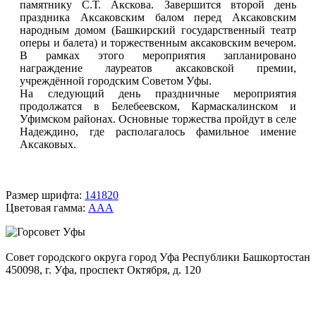
памятнику С.Т. Акскова. Завершится второй день
праздника Аксаковским балом перед Аксаковским
народным домом (Башкирский государственный театр
оперы и балета) и торжественным аксаковским вечером.
В рамках этого мероприятия запланировано
награждение лауреатов аксаковской премии,
учреждённой городским Советом Уфы.
На следующий день праздничные мероприятия
продолжатся в Белебеевском, Кармаскалинском и
Уфимском районах. Основные торжества пройдут в селе
Надеждино, где располагалось фамильное имение
Аксаковых.
Размер шрифта:
14
18
20
Цветовая гамма:
A
A
A
Совет городского округа город Уфа Республики Башкортостан
450098, г. Уфа, проспект Октября, д. 120
+7(347)279-06-65